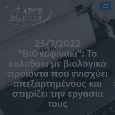
Togg
navig
25/7/2022
“ΒΙΟκοφινάκι”: Το
καλαθάκι με βιολογικά
προϊόντα που ενισχύει
απεξαρτημένους και
στηρίζει την εργασία
τους