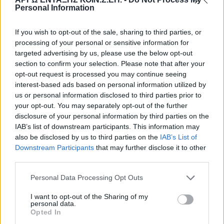
Personal Information
πραγματικές ανάγκες, αξιοποιεί τις ικανότητες των ίδιων των
μελών του φορέα και ενσωματώνει πλήρως τις αρχές της
If you wish to opt-out of the sale, sharing to third parties, or
κοινωνικής καινοτομίας.
processing of your personal or sensitive information for
targeted advertising by us, please use the below opt-out
Η κοινωνική αξία της επένδυσης δεν περιορίζεται στη
section to confirm your selection. Please note that after your
δημιουργία εισοδήματος ή στην κάλυψη μιας ανάγκης
opt-out request is processed you may continue seeing
υπηρεσίας. Αφορά την ενδυνάμωση των ανθρώπων που
interest-based ads based on personal information utilized by
us or personal information disclosed to third parties prior to
συμμετέχουν, την ενίσχυση της σχέσης μεταξύ
your opt-out. You may separately opt-out of the further
επιχειρηματικότητας και κοινωνικής ευθύνης, την
disclosure of your personal information by third parties on the
ευαισθητοποίηση των πελατών, και τη σύνδεση της
IAB’s list of downstream participants. This information may
οικονομικής δραστηριότητας με την πρόληψη του κοινωνικού
also be disclosed by us to third parties on the
IAB’s List of
αποκλεισμού. Παράλληλα, μέσω τόσο των υπηρεσιών όσο και
Downstream Participants
that may further disclose it to other
των δράσεων ενημέρωσης η τοπική κοινότητα θα
third parties.
ευαισθητοποιηθεί για ζητήματα κυκλικής οικονομίας και
Personal Data Processing Opt Outs
ανακύκλωσης.
I want to opt-out of the Sharing of my
personal data.
Συνοψίζοντας, η κοινότητα ωφελείται συνολικά, μέσα από την
Opted In
παρουσία ενός φορέα που λειτουργεί με όρους διαφάνειας,