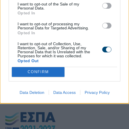
κοινωνικής και περιβαλλοντικής υπευθυνότητας. Η επένδυση
I want to opt-out of the Sale of my
Personal Data.
αυτή αποτελεί ουσιαστική παρέμβαση κοινωνικής καινοτομίας
Opted In
με περιβαλλοντικές προεκτάσεις, ενισχύει τη βιωσιμότητα του
I want to opt-out of processing my
φορέα, δίνει συνέχεια σε αποδεδειγμένα κοινωνικά
Personal Data for Targeted Advertising.
αποτελεσματικές πρακτικές και παράγει ένα ισχυρό και απτό
Opted In
αποτύπωμα στην καθημερινή ζωή των ανθρώπων που
I want to opt-out of Collection, Use,
εμπλέκονται.
Retention, Sale, and/or Sharing of my
Personal Data that Is Unrelated with the
Purposes for which it was collected.
poster_A3_ΒΙΟκυκλώνω
Download
Opted Out
poster_A3_ΒΙΟσκουπάκι
Download
CONFIRM
Data Deletion
Data Access
Privacy Policy