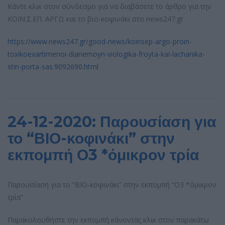
Κάντε κλικ στον σύνδεσμο για να διαβάσετε το άρθρο για την
ΚΟΙΝ.Σ.ΕΠ. ΑΡΓΩ και το βιο-κοφινάκι στο news247.gr.
https://www.news247.gr/good-news/koinsep-argo-proin-
toxikoexartimenoi-dianemoyn-viologika-froyta-kai-lachanika-
stin-porta-sas.9092690.html
24-12-2020: Παρουσίαση για
το “ΒΙΟ-κοφινάκι” στην
εκπομπή Ο3 *όμικρον τρία
Παρουσίαση για το “ΒΙΟ-κοφινάκι” στην εκπομπή “Ο3 *όμικρον
τρία”
Παρακολουθήστε την εκπομπή κάνοντας κλικ στον παρακάτω