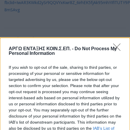
fbclid=IwAR3KWkd2ySr9QQVYxKwr8Z_6irhEK5fjAk95mhYIflTUTY9
8mSAvg
23/04/2020: Παρουσίαση
για την ΚΟΙΝ.Σ.ΕΠ. ΑΡΓΩ και
ΑΡΓΩ ΕΝΤΑΞΗΣ ΚΟΙΝ.Σ.ΕΠ. -
Do Not Process My
Personal Information
το Βιο-κοφινάκι στο grtimes
If you wish to opt-out of the sale, sharing to third parties, or
processing of your personal or sensitive information for
Διαβάστε στον παρακάτω σύνδεσμο την παρουσίαση για την
targeted advertising by us, please use the below opt-out
ΚΟΙΝ.Σ.ΕΠ. ΑΡΓΩ και το Βιο-κοφινάκι στο grtimes.
section to confirm your selection. Please note that after your
opt-out request is processed you may continue seeing
interest-based ads based on personal information utilized by
Βιολογικά προϊόντα στο… πιάτο φέρνουν
us or personal information disclosed to third parties prior to
απεξαρτημένοι
your opt-out. You may separately opt-out of the further
disclosure of your personal information by third parties on the
IAB’s list of downstream participants. This information may
also be disclosed by us to third parties on the
IAB’s List of