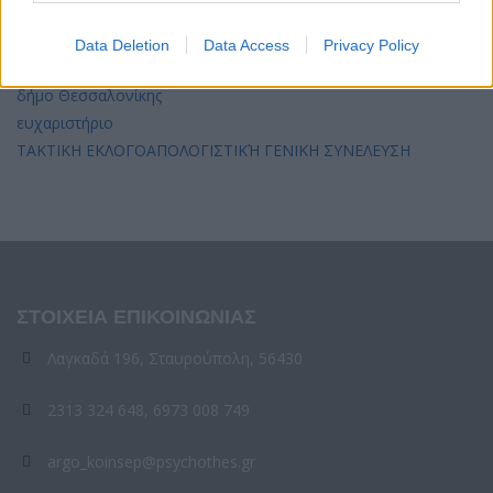
Παρουσίαση στην εκπομπή “Μέρα με Χρώμα”
Παρουσίαση στο ραδιόφωνο
Data Deletion
Data Access
Privacy Policy
Περιβαλλοντικό συνέδριο με αλληλέγγυο μπουφέ από τον
δήμο Θεσσαλονίκης
ευχαριστήριο
ΤΑΚΤΙΚΗ ΕΚΛΟΓΟΑΠΟΛΟΓΙΣΤΙΚΉ ΓΕΝΙΚΗ ΣΥΝΕΛΕΥΣΗ
ΣΤΟΙΧΕΙΑ ΕΠΙΚΟΙΝΩΝΙΑΣ
Λαγκαδά 196, Σταυρούπολη, 56430
2313 324 648, 6973 008 749
argo_koinsep@psychothes.gr