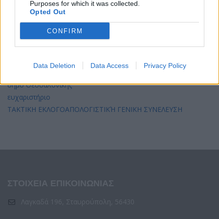
Purposes for which it was collected.
Opted Out
ΠΡΟΣΦΑΤΑ
CONFIRM
Παρουσίαση στην εκπομπή “Μέρα με Χρώμα”
Παρουσίαση στο ραδιόφωνο
Data Deletion
Data Access
Privacy Policy
Περιβαλλοντικό συνέδριο με αλληλέγγυο μπουφέ από τον
δήμο Θεσσαλονίκης
ευχαριστήριο
ΤΑΚΤΙΚΗ ΕΚΛΟΓΟΑΠΟΛΟΓΙΣΤΙΚΉ ΓΕΝΙΚΗ ΣΥΝΕΛΕΥΣΗ
ΣΤΟΙΧΕΙΑ ΕΠΙΚΟΙΝΩΝΙΑΣ
Λαγκαδά 196, Σταυρούπολη, 56430