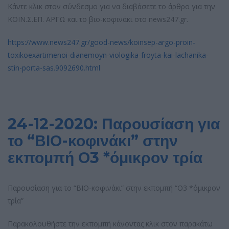
Κάντε κλικ στον σύνδεσμο για να διαβάσετε το άρθρο για την
ΚΟΙΝ.Σ.ΕΠ. ΑΡΓΩ και το βιο-κοφινάκι στο news247.gr.
https://www.news247.gr/good-news/koinsep-argo-proin-
toxikoexartimenoi-dianemoyn-viologika-froyta-kai-lachanika-
stin-porta-sas.9092690.html
24-12-2020: Παρουσίαση για
το “ΒΙΟ-κοφινάκι” στην
εκπομπή Ο3 *όμικρον τρία
Παρουσίαση για το “ΒΙΟ-κοφινάκι” στην εκπομπή “Ο3 *όμικρον
τρία”
Παρακολουθήστε την εκπομπή κάνοντας κλικ στον παρακάτω