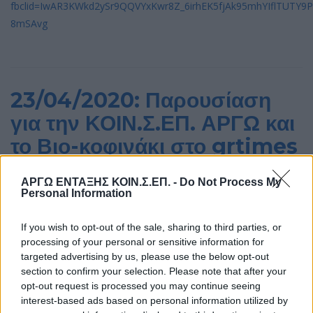
fbclid=IwAR3KWkd2ySr9QQVYxKwr8Z_6irhEK5fjAk95mhYIflTUTY9
8mSAvg
23/04/2020: Παρουσίαση
για την ΚΟΙΝ.Σ.ΕΠ. ΑΡΓΩ και
το Βιο-κοφινάκι στο grtimes
ΑΡΓΩ ΕΝΤΑΞΗΣ ΚΟΙΝ.Σ.ΕΠ. -
Do Not Process My
Διαβάστε στον παρακάτω σύνδεσμο την παρουσίαση για την
Personal Information
ΚΟΙΝ.Σ.ΕΠ. ΑΡΓΩ και το Βιο-κοφινάκι στο grtimes.
If you wish to opt-out of the sale, sharing to third parties, or
Βιολογικά προϊόντα στο… πιάτο φέρνουν
processing of your personal or sensitive information for
targeted advertising by us, please use the below opt-out
απεξαρτημένοι
section to confirm your selection. Please note that after your
opt-out request is processed you may continue seeing
interest-based ads based on personal information utilized by