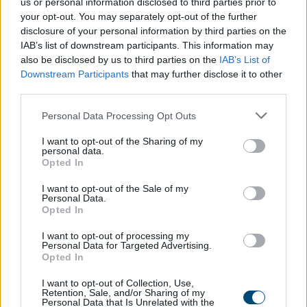
us or personal information disclosed to third parties prior to
your opt-out. You may separately opt-out of the further
disclosure of your personal information by third parties on the
IAB’s list of downstream participants. This information may
also be disclosed by us to third parties on the
IAB’s List of
Downstream Participants
that may further disclose it to other
third parties.
Personal Data Processing Opt Outs
I want to opt-out of the Sharing of my
personal data.
Opted In
I want to opt-out of the Sale of my
Personal Data.
Opted In
ΛΟΓΑΡΙΑΣΜΟΣ ΔΩΡΕΩΝ
I want to opt-out of processing my
ΤΡΑΠΕΖΑ ΠΕΙΡΑΙΩΣ
Personal Data for Targeted Advertising.
ΟΝΟΜΑ ΔΙΚΑΙΟΥΧΟΥ: ΚΟΙΝΩΝΙΚΗ ΣΥΝΕΤΑΙΡΙΣΤΙΚΗ
Opted In
ΕΠΙΧΕΙΡΗΣΗΣ ΕΝΤΑΞΗΣ ΑΡΓΩ
I want to opt-out of Collection, Use,
IBAN: GR73 0172 2290 0052 2909 6332 691
Retention, Sale, and/or Sharing of my
Personal Data that Is Unrelated with the
BIC: PIRBGRAA