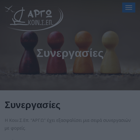
Togg
navig
Συνεργασίες
Συνεργασίες
Η Κοιν.Σ.Επ. “ΑΡΓΩ” έχει εξασφαλίσει μια σειρά συνεργασιών
με φορείς.