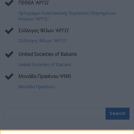
ΠΕΘΕΑ 'ΑΡΓΩ'
Πρόγραμμα Εναλλακτικής Θεραπείας Εξαρτημένων
Ατόμων “ΑΡΓΩ”
Σύλλογος Φίλων 'ΑΡΓΩ'
Σύλλογος Φίλων “ΑΡΓΩ”
United Societies of Balcans
United Societies of Balcans
Μονάδα Πρασίνου ΨΝΘ
Μονάδα Πρασίνου