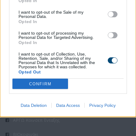
Opted In
δήμο Θεσσαλονίκης
ευχαριστήριο
I want to opt-out of the Sale of my
Personal Data.
ΤΑΚΤΙΚΗ ΕΚΛΟΓΟΑΠΟΛΟΓΙΣΤΙΚΉ ΓΕΝΙΚΗ ΣΥΝΕΛΕΥΣΗ
Opted In
I want to opt-out of processing my
Personal Data for Targeted Advertising.
Opted In
I want to opt-out of Collection, Use,
Retention, Sale, and/or Sharing of my
Personal Data that Is Unrelated with the
ΣΤΟΙΧΕΙΑ ΕΠΙΚΟΙΝΩΝΙΑΣ
Purposes for which it was collected.
Opted Out
Λαγκαδά 196, Σταυρούπολη, 56430
CONFIRM
2313 324 648, 6973 008 749
Data Deletion
Data Access
Privacy Policy
argo_koinsep@psychothes.gr
ΑΡΓΩ Κοινσεπ Ένταξης
ΒΙΟκοφινάκι