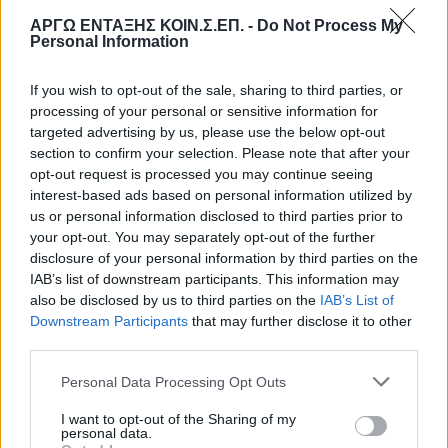
ΑΡΓΩ ΕΝΤΑΞΗΣ ΚΟΙΝ.Σ.ΕΠ. -
Do Not Process My
Personal Information
If you wish to opt-out of the sale, sharing to third parties, or
processing of your personal or sensitive information for
targeted advertising by us, please use the below opt-out
ΛΟΓΑΡΙΑΣΜΟΣ ΔΩΡΕΩΝ
section to confirm your selection. Please note that after your
opt-out request is processed you may continue seeing
ΤΡΑΠΕΖΑ ΠΕΙΡΑΙΩΣ
interest-based ads based on personal information utilized by
ΟΝΟΜΑ ΔΙΚΑΙΟΥΧΟΥ: ΚΟΙΝΩΝΙΚΗ ΣΥΝΕΤΑΙΡΙΣΤΙΚΗ
us or personal information disclosed to third parties prior to
your opt-out. You may separately opt-out of the further
ΕΠΙΧΕΙΡΗΣΗΣ ΕΝΤΑΞΗΣ ΑΡΓΩ
disclosure of your personal information by third parties on the
IBAN: GR73 0172 2290 0052 2909 6332 691
IAB’s list of downstream participants. This information may
BIC: PIRBGRAA
also be disclosed by us to third parties on the
IAB’s List of
Downstream Participants
that may further disclose it to other
third parties.
ΠΡΟΣΦΑΤΑ
Personal Data Processing Opt Outs
Παρουσίαση στην εκπομπή “Μέρα με Χρώμα”
Παρουσίαση στο ραδιόφωνο
I want to opt-out of the Sharing of my
personal data.
Περιβαλλοντικό συνέδριο με αλληλέγγυο μπουφέ από τον