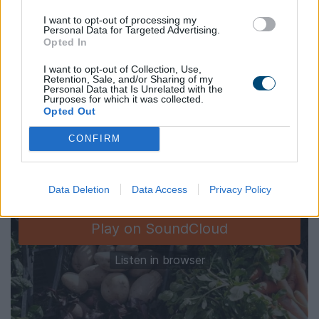
91,4” Στέλιος Γκιουζέπας
I want to opt-out of processing my
Personal Data for Targeted Advertising.
Opted In
Ραδιοφωνική συνέντευξη του προέδρου της ΚΟΙΝ.Σ.ΕΠ.
I want to opt-out of Collection, Use,
“ΑΡΓΩ” Στέλιου Γκιουζέπα
Retention, Sale, and/or Sharing of my
Personal Data that Is Unrelated with the
Purposes for which it was collected.
Opted Out
CONFIRM
Data Deletion
Data Access
Privacy Policy