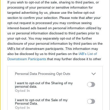
If you wish to opt-out of the sale, sharing to third parties, or
processing of your personal or sensitive information for
targeted advertising by us, please use the below opt-out
section to confirm your selection. Please note that after your
opt-out request is processed you may continue seeing
interest-based ads based on personal information utilized by
us or personal information disclosed to third parties prior to
your opt-out. You may separately opt-out of the further
disclosure of your personal information by third parties on the
IAB’s list of downstream participants. This information may
https://gr.boell.org/el/i-anthektikotita-tis-koinonikis-allileggyas-
also be disclosed by us to third parties on the
IAB’s List of
Downstream Participants
that may further disclose it to other
oikonomias-tin-periodo-tis-pandimias?fbclid=IwAR37-
third parties.
4hizEASL57Z4yHAinjV7W7CE-
sV8K01TOnZo1E32i1kyqF8hQ5FFWs
Personal Data Processing Opt Outs
I want to opt-out of the Sharing of my
personal data.
Opted In
14-12-2020: Ραδιοφωνική
I want to opt-out of the Sale of my
Personal Data.
συνέντευξη “Στο κόκκινο
Opted In