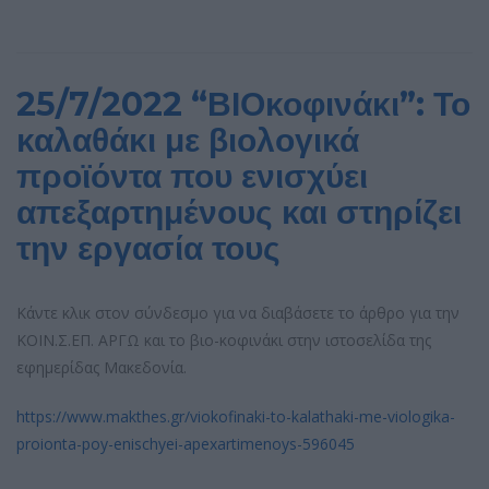
25/7/2022 “ΒΙΟκοφινάκι”: Το
καλαθάκι με βιολογικά
προϊόντα που ενισχύει
απεξαρτημένους και στηρίζει
την εργασία τους
Κάντε κλικ στον σύνδεσμο για να διαβάσετε το άρθρο για την
ΚΟΙΝ.Σ.ΕΠ. ΑΡΓΩ και το βιο-κοφινάκι στην ιστοσελίδα της
εφημερίδας Μακεδονία.
https://www.makthes.gr/viokofinaki-to-kalathaki-me-viologika-
proionta-poy-enischyei-apexartimenoys-596045